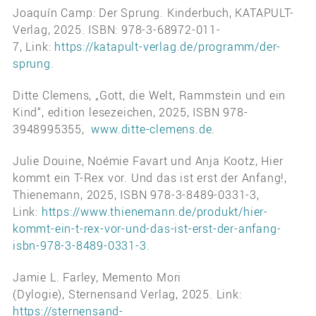
Joaquín Camp: Der Sprung. Kinderbuch, KATAPULT-
Verlag, 2025. ISBN: 978-3-68972-011-
7, Link:
https://katapult-verlag.de/programm/der-
sprung
.
Ditte Clemens, „Gott, die Welt, Rammstein und ein
Kind“, edition lesezeichen, 2025, ISBN 978-
3948995355,
www.ditte-clemens.de
.
Julie Douine, Noémie Favart und Anja Kootz, Hier
kommt ein T-Rex vor. Und das ist erst der Anfang!,
Thienemann, 2025, ISBN 978-3-8489-0331-3,
Link:
https://www.thienemann.de/produkt/hier-
kommt-ein-t-rex-vor-und-das-ist-erst-der-anfang-
isbn-978-3-8489-0331-3
.
Jamie L. Farley, Memento Mori
(Dylogie), Sternensand Verlag, 2025. Link:
https://sternensand-