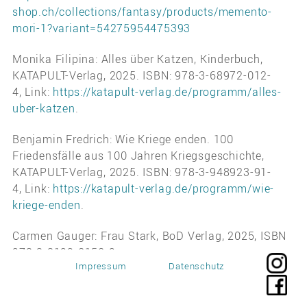
shop.ch/collections/fantasy/products/memento-
mori-1?variant=54275954475393
Monika Filipina: Alles über Katzen, Kinderbuch,
KATAPULT-Verlag, 2025. ISBN: 978-3-68972-012-
4, Link:
https://katapult-verlag.de/programm/alles-
uber-katzen
.
Benjamin Fredrich: Wie Kriege enden. 100
Friedensfälle aus 100 Jahren Kriegsgeschichte,
KATAPULT-Verlag, 2025. ISBN: 978-3-948923-91-
4, Link:
https://katapult-verlag.de/programm/wie-
kriege-enden
.
Carmen Gauger: Frau Stark, BoD Verlag, 2025, ISBN
978-3-8192-0150-9,
Impressum
Datenschutz
Link:
https://www.carmengauger.de/neues/
.
Carmen Gauger: Äderung, 2. Auflage, BoD Verlag,